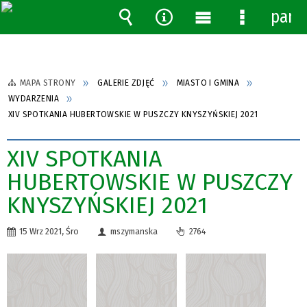
pane
Wyszukiwarka
Narzędzia
Menu
Menu
główne
szczegóło
MAPA STRONY
GALERIE ZDJĘĆ
MIASTO I GMINA
WYDARZENIA
XIV SPOTKANIA HUBERTOWSKIE W PUSZCZY KNYSZYŃSKIEJ 2021
XIV SPOTKANIA
HUBERTOWSKIE W PUSZCZY
KNYSZYŃSKIEJ 2021
15 Wrz 2021, Śro
mszymanska
2764