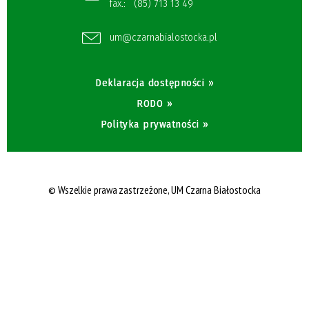
fax.:
(85) 713 13 49
um@czarnabialostocka.pl
Deklaracja dostępności »
RODO »
Polityka prywatności »
© Wszelkie prawa zastrzeżone,
UM Czarna Białostocka