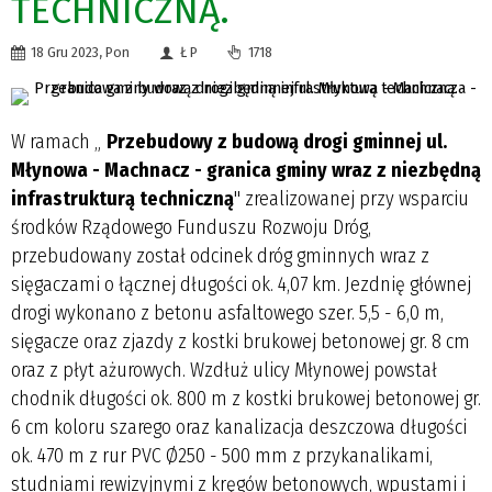
TECHNICZNĄ.
18 Gru 2023, Pon
Ł P
1718
W ramach „
Przebudowy z budową drogi gminnej ul.
Młynowa - Machnacz - granica gminy wraz z niezbędną
infrastrukturą techniczną
" zrealizowanej przy wsparciu
środków Rządowego Funduszu Rozwoju Dróg,
przebudowany został odcinek dróg gminnych wraz z
sięgaczami o łącznej długości ok. 4,07 km. Jezdnię głównej
drogi wykonano z betonu asfaltowego szer. 5,5 - 6,0 m,
sięgacze oraz zjazdy z kostki brukowej betonowej gr. 8 cm
oraz z płyt ażurowych. Wzdłuż ulicy Młynowej powstał
chodnik długości ok. 800 m z kostki brukowej betonowej gr.
6 cm koloru szarego oraz kanalizacja deszczowa długości
ok. 470 m z rur PVC Ø250 - 500 mm z przykanalikami,
studniami rewizyjnymi z kręgów betonowych, wpustami i