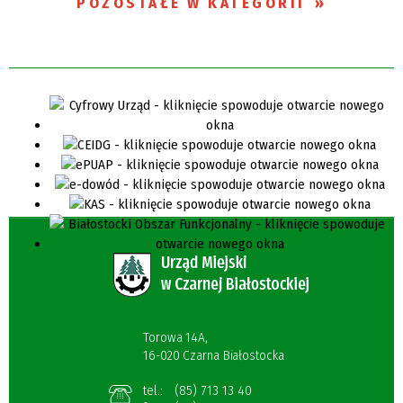
POZOSTAŁE W KATEGORII
Torowa 14A,
16-020 Czarna Białostocka
tel.:
(85) 713 13 40