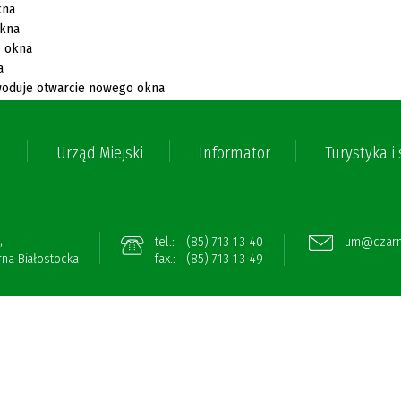
a
Urząd Miejski
Informator
Turystyka i
,
tel.:
(85) 713 13 40
um@czarna
na Białostocka
fax.:
(85) 713 13 49