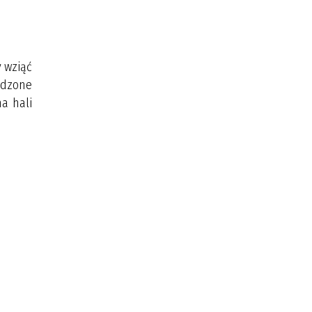
y wziąć
wadzone
na hali