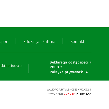
 sport
Edukacja i Kultura
Kontakt
Deklaracja dostępności »
bialostocka.pl
RODO »
Polityka prywatności »
WALIDACJA:
HTML5
+
CSS3
+
WCAG 2.1
WYKONANIE
CONCEPT
INTERMEDIA