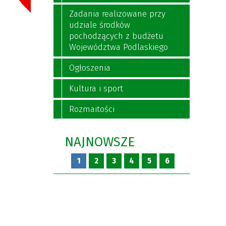
Zadania realizowane przy
udziale środków
pochodzących z budżetu
Województwa Podlaskiego
Ogłoszenia
Kultura i sport
Rozmaitości
NAJNOWSZE
1
2
3
4
5
6