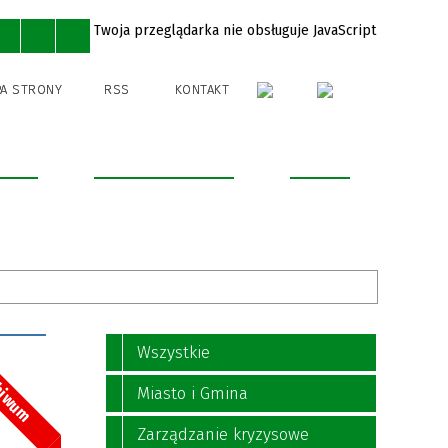
Twoja przeglądarka nie obsługuje JavaScript
A STRONY
RSS
KONTAKT
 sport
Edukacja i Kultura
Kontakt
Wszystkie
hiwum
Miasto i Gmina
Zarządzanie kryzysowe