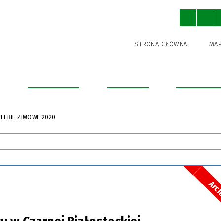
STRONA GŁÓWNA
MAP
a
Urząd Miejski
Informator
Turystyka i
FERIE ZIMOWE 2020
Arc