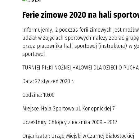
POWIETRZE
DOSTĘPNY SAMORZĄD - GRANTY
Ferie zimowe 2020 na hali sporto
MONITORING WIZYJNY NA TERENIE
Informujemy, iż podczas ferii zimowych jest możliw
MIASTA CZARNA BIAŁOSTOCKA
udział w zajęciach sportowych należy zebrać grupę
ZDROWIE
przez pracownika hali sportowej (instruktora) w g
sportowej.
ZARZĄDZANIE KRYZYSOWE
TURNIEJ PIŁKI NOŻNEJ HALOWEJ DLA DZIECI O PUCH
Data: 22 styczeń 2020 r.
Godzina: 10:00
Miejsce: Hala Sportowa ul. Konopnickiej 7
Uczestnicy: Chłopcy z rocznika 2009 – 2012
Organizator: Urząd Miejski w Czarnej Białostockiej