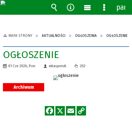
pane
Wyszukiwarka
Narzędzia
Menu
Menu
główne
szczegóło
MAPA STRONY
AKTUALNOŚCI
OGŁOSZENIA
OGŁOSZENIE
OGŁOSZENIE
01 Cze 2026, Pon
mkasperuk
202
Archiwum