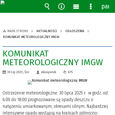
pane
Wyszukiwarka
Narzędzia
Menu
Menu
główne
szczegóło
MAPA STRONY
AKTUALNOŚCI
OGŁOSZENIA
KOMUNIKAT METEOROLOGICZNY IMGW
KOMUNIKAT
METEOROLOGICZNY IMGW
30 Lip 2025, Śro
mkasperuk
675
Ostrzeżenie meteorologiczne. 30 lipca 2025 r. w godz. od
6:00 do 18:00 prognozowane są opady deszczu o
natężeniu umiarkowanym, okresami silnym. Najbardziej
intensywne opady wystąpią na krańcach północno-