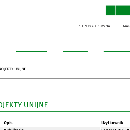
STRONA GŁÓWNA
MAP
a
Urząd Miejski
Informator
Turystyka i
ROJEKTY UNIJNE
OJEKTY UNIJNE
Opis
Użytkownik