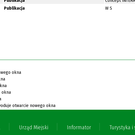
Publikacja
Concept INTER
Publikacja
W S
a
Urząd Miejski
Informator
Turystyka i