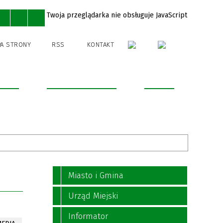
Twoja przeglądarka nie obsługuje JavaScript
A STRONY
RSS
KONTAKT
 sport
Edukacja i Kultura
Kontakt
Miasto i Gmina
Urząd Miejski
Informator