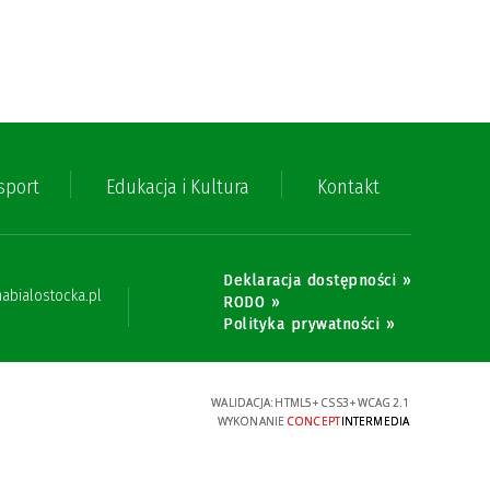
 sport
Edukacja i Kultura
Kontakt
Deklaracja dostępności »
bialostocka.pl
RODO »
Polityka prywatności »
WALIDACJA:
HTML5
+
CSS3
+
WCAG 2.1
WYKONANIE
CONCEPT
INTERMEDIA