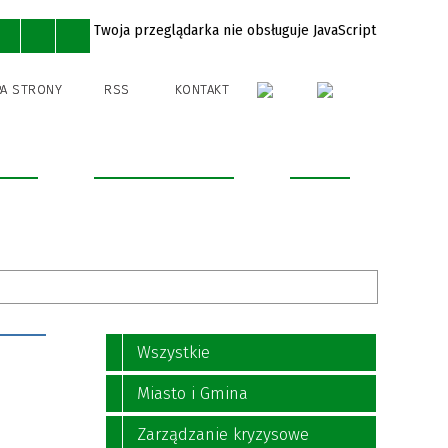
Twoja przeglądarka nie obsługuje JavaScript
A STRONY
RSS
KONTAKT
 sport
Edukacja i Kultura
Kontakt
Wszystkie
Miasto i Gmina
Zarządzanie kryzysowe