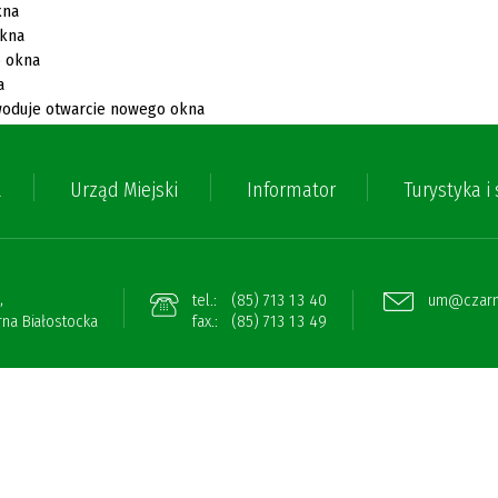
a
Urząd Miejski
Informator
Turystyka i
,
tel.:
(85) 713 13 40
um@czarna
na Białostocka
fax.:
(85) 713 13 49