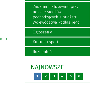
Zadania realizowane przy
udziale środków
pochodzących z budżetu
Województwa Podlaskiego
Ogłoszenia
ntakt
Kultura i sport
Rozmaitości
NAJNOWSZE
1
2
3
4
5
6